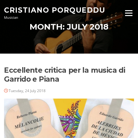
Skip
CRISTIANO PORQUEDDU
to
Menu
content
Musician
MONTH:
JULY 2018
Eccellente critica per la musica di
Garrido e Piana
Tuesday, 24 July 2018