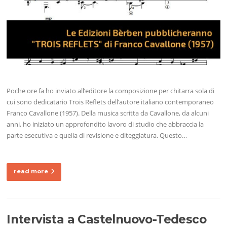
Poche ore fa ho inviato all’editore la composizione per chitarra sola di
cui sono dedicatario Trois Reflets dell’autore italiano contemporaneo
Franco Cavallone (1957). Della musica scritta da Cavallone, da alcuni
anni, ho iniziato un approfondito lavoro di studio che abbraccia la
parte esecutiva e quella di revisione e diteggiatura. Questo…
read more
Intervista a Castelnuovo-Tedesco