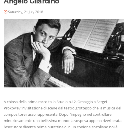
Angelo Gilardino
Saturday, 21 July 2018
A chiosa della prima raccolta lo Studio n.12, Omaggio a Sergei
Prokov’ev: rivisitazione di scene dal teatro grottesco che la musica del
compositore russo rappresenta. Dopo l’impegno nel controllare
minuziosamente una bellissima monodia sospesa appena riverberata,
l’esecutore diventa prima burattinaio in un copione gogoliano poi è