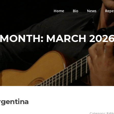
Home
Bio
News
Repe
MONTH:
MARCH 202
rgentina
Category:
Edit