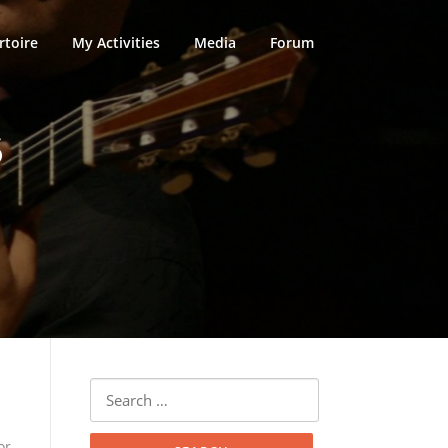
rtoire
My Activities
Media
Forum
6
Search
for:
or