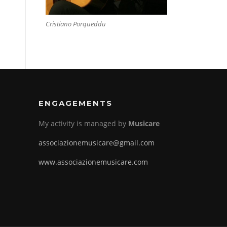
Cristiano Porqueddu
ENGAGEMENTS
My activity is managed by
Musicare
associazionemusicare@gmail.com
www.associazionemusicare.com