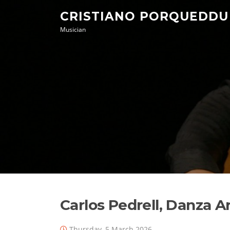
Skip
CRISTIANO PORQUEDDU
to
Musician
content
Carlos Pedrell, Danza A
Thursday, 5 March 2026