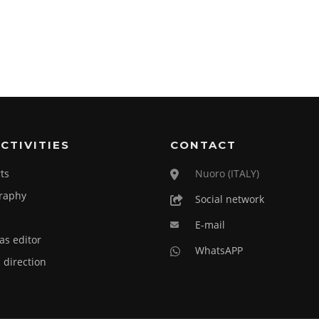
CTIVITIES
CONTACT
ts
Nuoro (ITALY)
raphy
Social network
E-mail
as editor
WhatsAPP
c direction