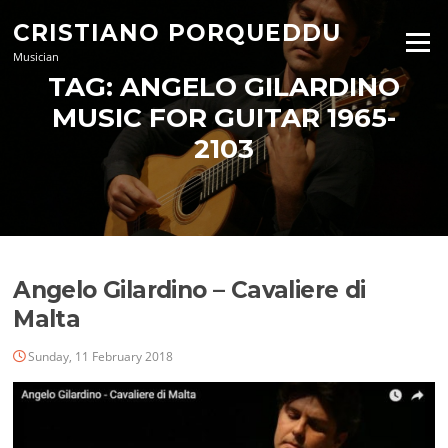
Skip
CRISTIANO PORQUEDDU
to
Menu
content
Musician
TAG:
ANGELO GILARDINO
MUSIC FOR GUITAR 1965-
2103
Angelo Gilardino – Cavaliere di
Malta
Sunday, 11 February 2018