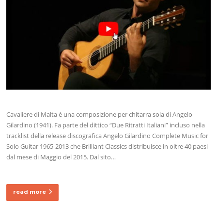
Cavaliere di Malta è una composizione per chitarra sola di Angelo
Gilardino (1941). Fa parte del dittico “Due Ritratti Italiani” incluso nella
tracklist della release discografica Angelo Gilardino Complete Music for
Solo Guitar 1965-2013 che Brilliant Classics distribuisce in oltre 40 paesi
dal mese di Maggio del 2015. Dal sito…
read more