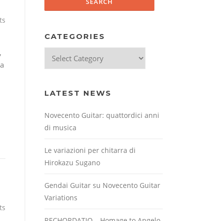
ts
CATEGORIES
,
Categories
na
LATEST NEWS
Novecento Guitar: quattordici anni
di musica
Le variazioni per chitarra di
Hirokazu Sugano
Gendai Guitar su Novecento Guitar
Variations
ts
RECHORDATIO – Homage to Angelo