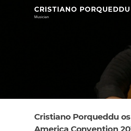
Skip
CRISTIANO PORQUEDDU
to
Musician
content
Cristiano Porqueddu osp
America Convention 20