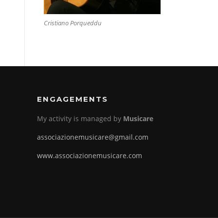
Cristiano Porqueddu
ENGAGEMENTS
My activity is managed by
Musicare
associazionemusicare@gmail.com
www.associazionemusicare.com