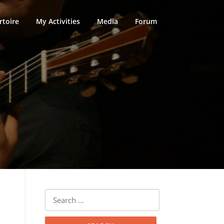
rtoire
My Activities
Media
Forum
Search
for: