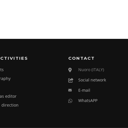
CTIVITIES
CONTACT
ts
Nuoro (ITALY)
raphy
Social network
E-mail
as editor
WhatsAPP
c direction