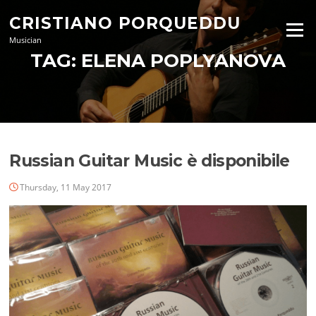
Skip
CRISTIANO PORQUEDDU
to
Menu
content
Musician
TAG:
ELENA POPLYANOVA
Russian Guitar Music è disponibile
Thursday, 11 May 2017