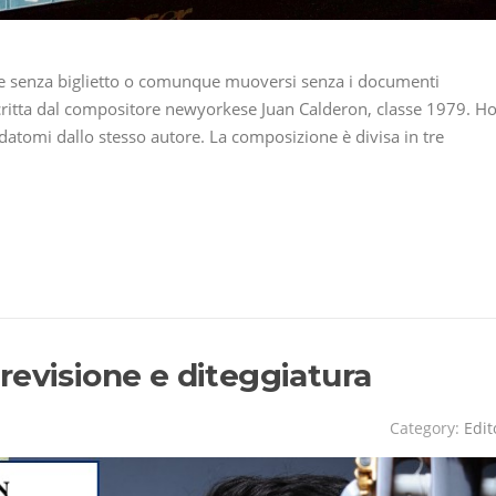
are senza biglietto o comunque muoversi senza i documenti
a scritta dal compositore newyorkese Juan Calderon, classe 1979. H
fidatomi dallo stesso autore. La composizione è divisa in tre
revisione e diteggiatura
Category:
Edit