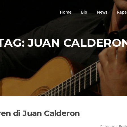
Home
Bio
News
Repe
TAG:
JUAN CALDERO
en di Juan Calderon
Category:
Edit