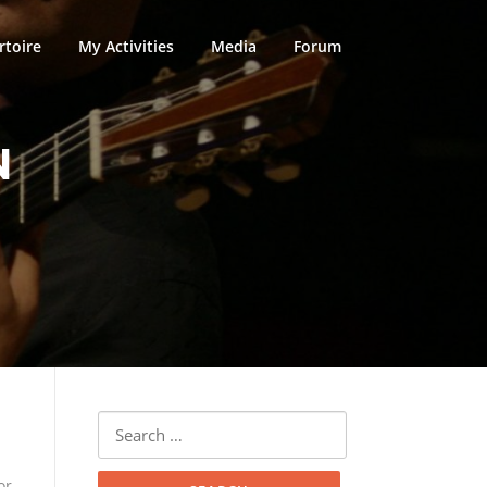
rtoire
My Activities
Media
Forum
N
Search
for:
or