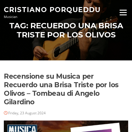
Skip
CRISTIANO PORQUEDDU
to
Menu
content
Musician
TAG:
RECUERDO UNA BRISA
TRISTE POR LOS OLIVOS
Recensione su Musica per
Recuerdo una Brisa Triste por los
Olivos – Tombeau di Angelo
Gilardino
Friday, 23 August 2024