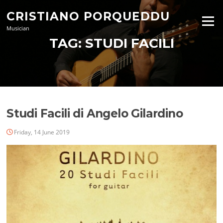
Skip
CRISTIANO PORQUEDDU
to
Menu
content
Musician
TAG:
STUDI FACILI
Studi Facili di Angelo Gilardino
Friday, 14 June 2019