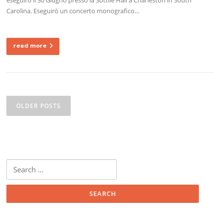
Carolina. Eseguirò un concerto monografico…
read more
Posts
navigation
OLDER POSTS
Search
for: