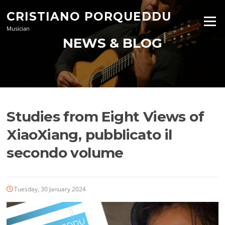
Skip
CRISTIANO PORQUEDDU
to
Menu
content
Musician
NEWS & BLOG
Studies from Eight Views of
XiaoXiang, pubblicato il
secondo volume
Tuesday, 30 January 2024