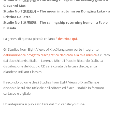
Studio No.6 漁村夕照 – The fishing village in the evening glow – a
Giovanni Masi
Studio No.7 洞庭秋月 – The moon in autumn on Dongting Lake – a
Cristina Galietto
Studio No.8 遠浦歸帆 – The sailing ship returning home – a Fabio
Bussola
La genesi di questa piccola collana
è descritta qui
.
Gli Studies from Eight Views of XiaoXiang sono parte integrante
dell’imminente progetto discografico dedicato alla mia musica
e curato
dai due chitarristi italiani Lorenzo Micheli Pucci e Riccardo D’alò. La
distribuzione del doppio CD sarà curata dalla casa discografica
olandese Brilliant Classics.
Il secondo volume degli Studies from Eight Views of XiaoXiang è
disponibile sul sito ufficiale dell’editore ed è acquistabile in formato
cartaceo e digitale.
Un’anteprima si può ascoltare dal mio canale youtube: