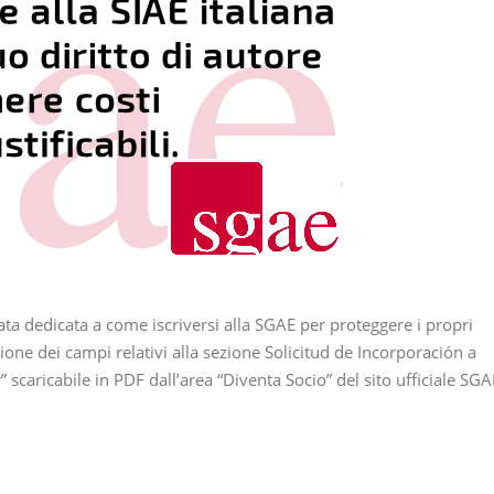
 dedicata a come iscriversi alla SGAE per proteggere i propri
ione dei campi relativi alla sezione Solicitud de Incorporación a
caricabile in PDF dall’area “Diventa Socio” del sito ufficiale SGA