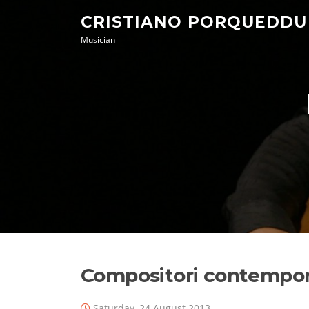
Skip
CRISTIANO PORQUEDDU
to
Musician
content
Compositori contempora
Saturday, 24 August 2013