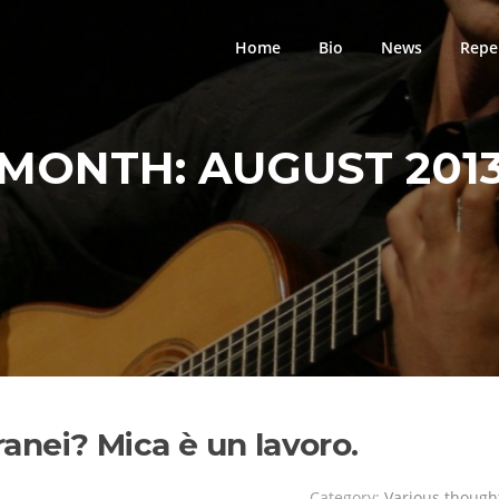
Home
Bio
News
Repe
MONTH:
AUGUST 201
nei? Mica è un lavoro.
Category:
Various though