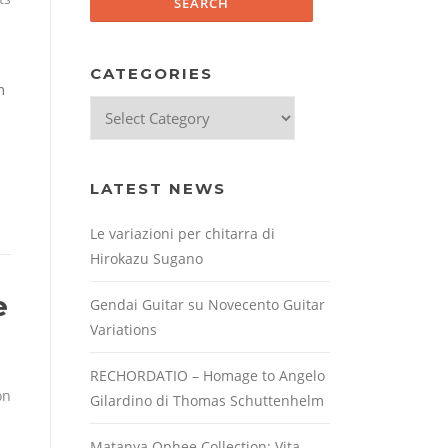
CATEGORIES
n
Categories
LATEST NEWS
Le variazioni per chitarra di
Hirokazu Sugano
e
Gendai Guitar su Novecento Guitar
Variations
RECHORDATIO – Homage to Angelo
on
Gilardino di Thomas Schuttenhelm
Matanya Ophee Collection: Vita,