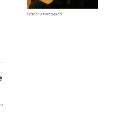
Cristiano Porqueddu
e
on