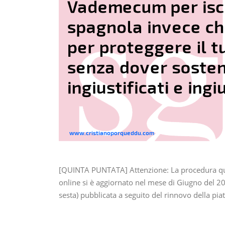
[QUINTA PUNTATA] Attenzione: La procedura qui s
online si è aggiornato nel mese di Giugno del 20
sesta) pubblicata a seguito del rinnovo della p