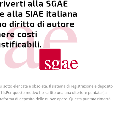
otto elencata è obsoleta. Il sistema di registrazione e deposito
15.Per questo motivo ho scritto una una ulteriore puntata (la
iattaforma di deposito delle nuove opere. Questa puntata rimarrà…