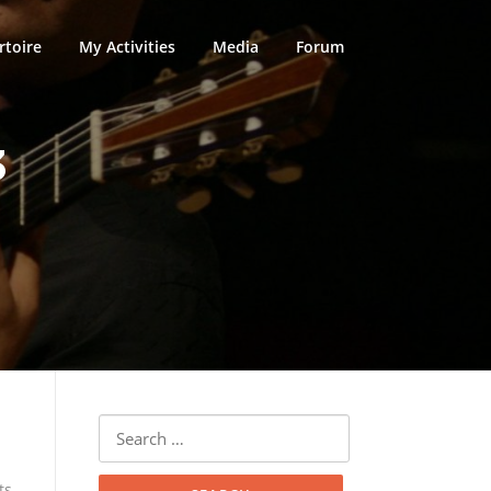
rtoire
My Activities
Media
Forum
3
Search
for:
ts