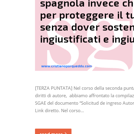
[TERZA PUNTATA] Nel corso della seconda puntata
diritti di autore, abbiamo affrontato la compilaz
SGAE del documento “Solicitud de ingreso Autor” s
Link diretto. Nel corso…
read more