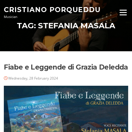
Skip
CRISTIANO PORQUEDDU
to
Menu
content
Musician
TAG:
STEFANIA MASALA
Fiabe e Leggende di Grazia Deledda
Wednesday, 28 February 2024