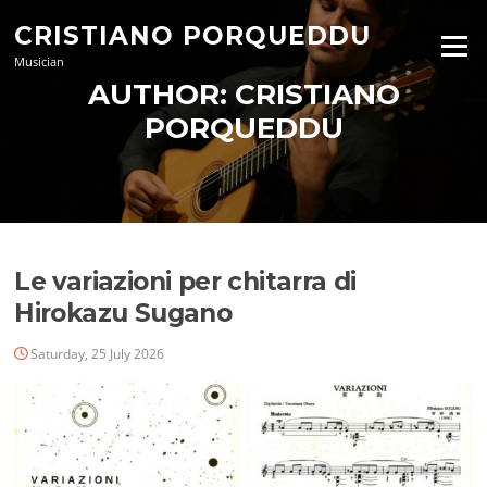
Skip
CRISTIANO PORQUEDDU
to
Menu
content
Musician
AUTHOR:
CRISTIANO
PORQUEDDU
Le variazioni per chitarra di
Hirokazu Sugano
Saturday, 25 July 2026