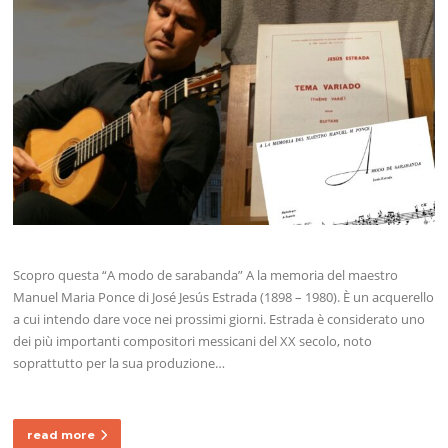
Scopro questa “A modo de sarabanda” A la memoria del maestro
Manuel Maria Ponce di José Jesús Estrada (1898 – 1980). È un acquerello
a cui intendo dare voce nei prossimi giorni. Estrada è considerato uno
dei più importanti compositori messicani del XX secolo, noto
soprattutto per la sua produzione…
read more