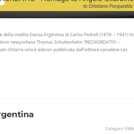
ne della inedita Danza Argentina di Carlos Pedrell (1878 – 1941) h
mpositore newyorkese Thomas Schuttenhelm “RECHORDATIO –
r chitarra sola è adesso pubblicata dall’editore canadese Les
rgentina
Category:
Edit