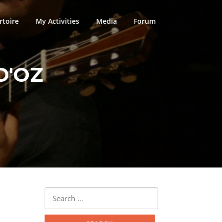
rtoire
My Activities
Media
Forum
D'OZ
Search
for: