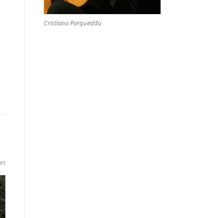
Cristiano Porqueddu
on