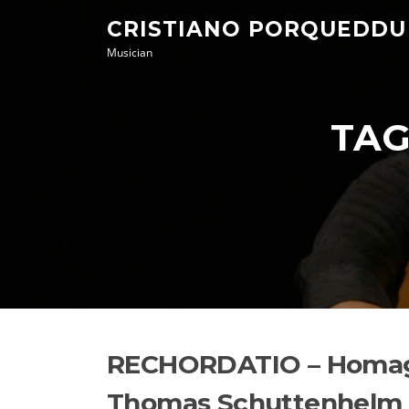
Skip
CRISTIANO PORQUEDDU
to
Musician
content
TAG
RECHORDATIO – Homage 
Thomas Schuttenhelm