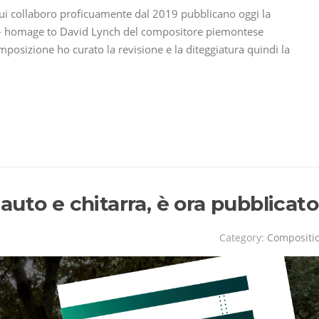
ui collaboro proficuamente dal 2019 pubblicano oggi la
– homage to David Lynch del compositore piemontese
osizione ho curato la revisione e la diteggiatura quindi la
uto e chitarra, è ora pubblicato
Category:
Compositi